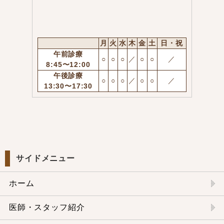
月
火
水
木
金
土
日・祝
午前診療
○
○
○
／
○
○
／
8:45〜12:00
午後診療
○
○
○
／
○
○
／
13:30〜17:30
サイドメニュー
ホーム
医師・スタッフ紹介