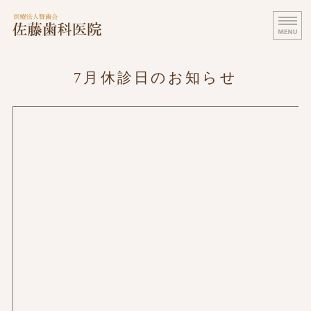
医療法人賢歯会 佐藤歯科医院｜田
SATO
ホーム
7月休診日のお知らせ
医師・スタッフ紹介
診療案内
医院案内・設備紹介
料金表