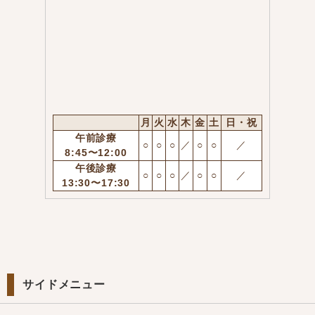
月
火
水
木
金
土
日・祝
午前診療
○
○
○
／
○
○
／
8:45〜12:00
午後診療
○
○
○
／
○
○
／
13:30〜17:30
サイドメニュー