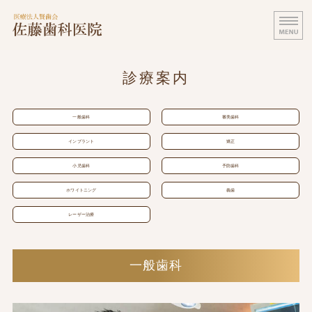
医療法人賢歯会 佐藤歯科医院｜田
SATO
ホーム
診療案内
医師・スタッフ紹介
一般歯科
審美歯科
診療案内
インプラント
矯正
医院案内・設備紹介
小児歯科
予防歯科
料金表
ホワイトニング
義歯
レーザー治療
一般歯科