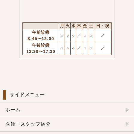
月
火
水
木
金
土
日・祝
午前診療
○
○
○
／
○
○
／
8:45〜12:00
午後診療
○
○
○
／
○
○
／
13:30〜17:30
サイドメニュー
ホーム
医師・スタッフ紹介