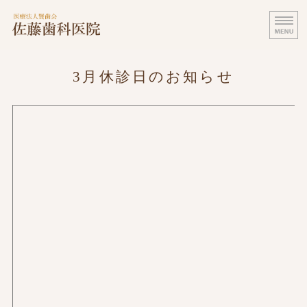
医療法人賢歯会 佐藤歯科医院｜田
SATO
ホーム
3月休診日のお知らせ
医師・スタッフ紹介
診療案内
医院案内・設備紹介
料金表