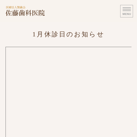
医療法人賢歯会 佐藤歯科医院｜田
SATO
ホーム
1月休診日のお知らせ
医師・スタッフ紹介
診療案内
医院案内・設備紹介
料金表