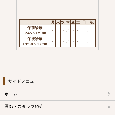
月
火
水
木
金
土
日・祝
午前診療
○
○
○
／
○
○
／
8:45〜12:00
午後診療
○
○
○
／
○
○
／
13:30〜17:30
サイドメニュー
ホーム
医師・スタッフ紹介